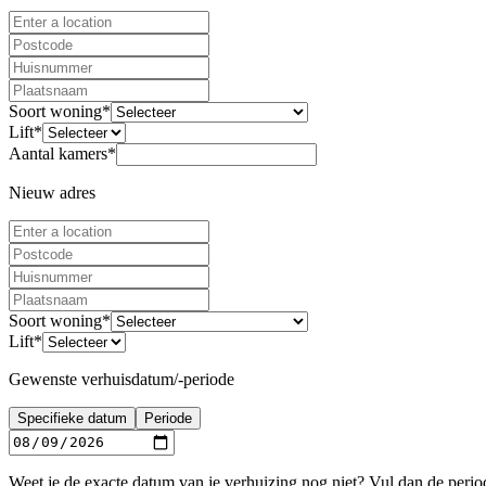
Soort woning
*
Lift
*
Aantal kamers
*
Nieuw adres
Soort woning
*
Lift
*
Gewenste verhuisdatum/-periode
Specifieke datum
Periode
Weet je de exacte datum van je verhuizing nog niet? Vul dan de period