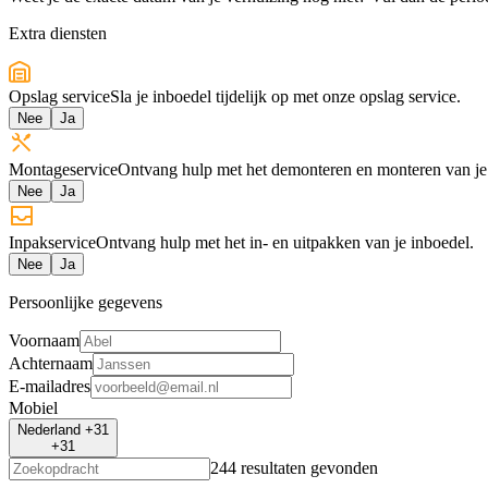
Extra diensten
Opslag service
Sla je inboedel tijdelijk op met onze opslag service.
Nee
Ja
Montageservice
Ontvang hulp met het demonteren en monteren van je
Nee
Ja
Inpakservice
Ontvang hulp met het in- en uitpakken van je inboedel.
Nee
Ja
Persoonlijke gegevens
Voornaam
Achternaam
E-mailadres
Mobiel
Nederland +31
+31
244 resultaten gevonden