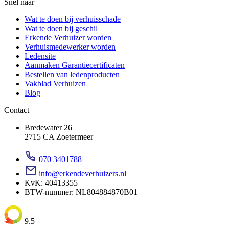
Snel naar
Wat te doen bij verhuisschade
Wat te doen bij geschil
Erkende Verhuizer worden
Verhuismedewerker worden
Ledensite
Aanmaken Garantiecertificaten
Bestellen van ledenproducten
Vakblad Verhuizen
Blog
Contact
Bredewater 26
2715 CA Zoetermeer
070 3401788
info@erkendeverhuizers.nl
KvK: 40413355
BTW-nummer: NL804884870B01
9.5