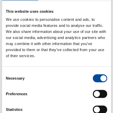
This website uses cookies
We use cookies to personalise content and ads, to
provide social media features and to analyse our traffic.
Soort woning
*
Lift
*
We also share information about your use of our site with
Aantal kamers
*
our social media, advertising and analytics partners who
may combine it with other information that you’ve
Nieuw adres
provided to them or that they’ve collected from your use
of their services.
Consent
Soort woning
*
Necessary
Selection
Lift
*
Gewenste verhuisdatum/-periode
Preferences
Specifieke datum
Periode
Statistics
Weet je de exacte datum van je verhuizing nog niet? Vul dan de