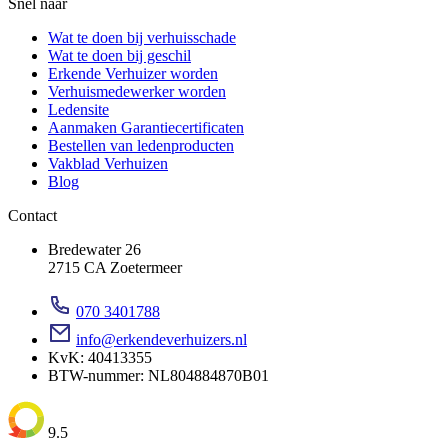
Snel naar
Wat te doen bij verhuisschade
Wat te doen bij geschil
Erkende Verhuizer worden
Verhuismedewerker worden
Ledensite
Aanmaken Garantiecertificaten
Bestellen van ledenproducten
Vakblad Verhuizen
Blog
Contact
Bredewater 26
2715 CA Zoetermeer
070 3401788
info@erkendeverhuizers.nl
KvK: 40413355
BTW-nummer: NL804884870B01
9.5