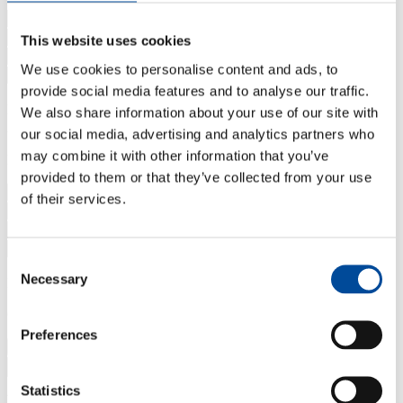
This website uses cookies
We use cookies to personalise content and ads, to
provide social media features and to analyse our traffic.
Soort woning
*
Lift
*
We also share information about your use of our site with
Aantal kamers
*
our social media, advertising and analytics partners who
may combine it with other information that you’ve
Nieuw adres
provided to them or that they’ve collected from your use
of their services.
Consent
Soort woning
*
Necessary
Selection
Lift
*
Gewenste verhuisdatum/-periode
Preferences
Specifieke datum
Periode
Statistics
Weet je de exacte datum van je verhuizing nog niet? Vul dan de