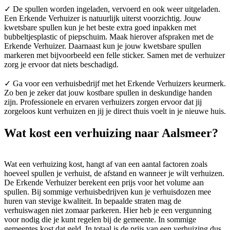
✓ De spullen worden ingeladen, vervoerd en ook weer uitgeladen.
Een Erkende Verhuizer is natuurlijk uiterst voorzichtig. Jouw
kwetsbare spullen kun je het beste extra goed inpakken met
bubbeltjesplastic of piepschuim. Maak hierover afspraken met de
Erkende Verhuizer. Daarnaast kun je jouw kwetsbare spullen
markeren met bijvoorbeeld een felle sticker. Samen met de verhuizer
zorg je ervoor dat niets beschadigd.
✓ Ga voor een verhuisbedrijf met het Erkende Verhuizers keurmerk.
Zo ben je zeker dat jouw kostbare spullen in deskundige handen
zijn. Professionele en ervaren verhuizers zorgen ervoor dat jij
zorgeloos kunt verhuizen en jij je direct thuis voelt in je nieuwe huis.
Wat kost een verhuizing naar Aalsmeer?
Wat een verhuizing kost, hangt af van een aantal factoren zoals
hoeveel spullen je verhuist, de afstand en wanneer je wilt verhuizen.
De Erkende Verhuizer berekent een prijs voor het volume aan
spullen. Bij sommige verhuisbedrijven kun je verhuisdozen mee
huren van stevige kwaliteit. In bepaalde straten mag de
verhuiswagen niet zomaar parkeren. Hier heb je een vergunning
voor nodig die je kunt regelen bij de gemeente. In sommige
gemeentes kost dat geld. In totaal is de prijs van een verhuizing dus