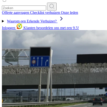
Offerte aanvragen
Checklist verhuizen
Onze leden
Waarom een Erkende Verhuizer?
Inloggen
Klanten beoordelen ons met een 9.5!