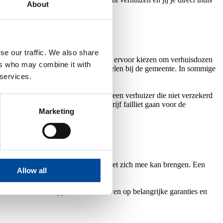
About
se our traffic. We also share
 het volume aan spullen. Soms kun je ervoor kiezen om verhuisdozen
ers who may combine it with
 een vergunning nodig die je kunt regelen bij de gemeente. In sommige
 services.
 spullen die beschadigd zijn door een verhuizer die niet verzekerd
e tot 100.000 euro. Mocht het bedrijf failliet gaan voor de
Marketing
ende gebeurtenis is die veel stress met zich mee kan brengen. Een
Allow all
 ontzorgen.
e adviseren. Waarbij je kunt vertrouwen op belangrijke garanties en