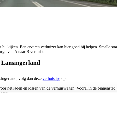
bij kijken. Een ervaren verhuizer kan hier goed bij helpen. Smalle stra
orgd van A naar B verhuist.
r Lansingerland
singerland, volg dan deze
verhuistips
op:
oor het laden en lossen van de verhuiswagen. Vooral in de binnenstad,
ossen.
tsbare spullen extra goed in met bubbeltjesplastic of piepschuim en vo
 een felle sticker. Samen zorg je ervoor dat niets beschadigd.
spullen in deskundige handen zijn. Professionele en ervaren verhuizers z