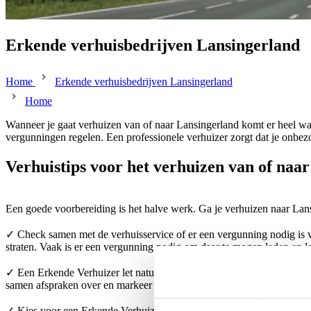
Erkende verhuisbedrijven Lansingerland
Home
Erkende verhuisbedrijven Lansingerland
Home
Wanneer je gaat verhuizen van of naar Lansingerland komt er heel wat 
vergunningen regelen. Een professionele verhuizer zorgt dat je onbez
Verhuistips voor het verhuizen van of naa
Een goede voorbereiding is het halve werk. Ga je verhuizen naar Lan
✓ Check samen met de verhuisservice of er een vergunning nodig is v
straten. Vaak is er een vergunning nodig om daar te mogen laden en l
✓ Een Erkende Verhuizer let natuurlijk goed op jouw spullen. Pak kwe
samen afspraken over en markeer je kwetsbare spullen met bijvoorbeeld
✓ Kies voor een Erkende Verhuizer. Zo ben je zeker dat jouw kostbare 