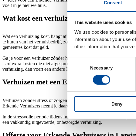
Consent
voelt in je nieuwe huis.
Wat kost een verhuizing naar Lansingerla
This website uses cookies
We use cookies to personalis
Wat een verhuizing kost, hangt af van hoeveel spullen, hoe ver en w
information about your use of
te huren van het verhuisbedrijf, zo heb je stevige kwaliteit. In bepa
other information that you’ve
gemeentes kost dat geld.
Ga je voor een verhuizer zónder het Erkende Verhuizers keurmerk, da
Consent
is of extra kosten die niet afgesproken waren. Bij verhuizers met het
Necessary
Selection
verhuizing, dan voert een andere Erkende Verhuizer de verhuizing uit
Verhuizen met een Erkende Verhuizer
Verhuizen zonder stress of zorgen, dat is waar een verhuisspecialist 
Deny
Erkende Verhuizers neemt je daarom zoveel mogelijk uit handen en m
In de stressvolle periode tijdens het verhuizen kun je wel wat hulp en
een vakkundig uitgevoerde, onbezorgde verhuizing.
Offerte voor Erkende Verhuizers in Lansi