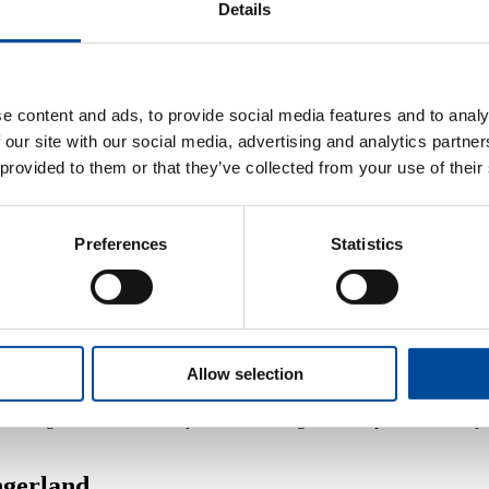
Details
nd?
e content and ads, to provide social media features and to analy
anneer je wilt verhuizen. De Erkende Verhuizer berekent een prijs voor
 our site with our social media, advertising and analytics partn
alde straten mag de verhuiswagen niet zomaar parkeren. Hiervoor heb je
 provided to them or that they’ve collected from your use of their
n kunnen er achteraf vervelende kosten bijkomen. Denk bijvoorbeeld aan
 Erkende Verhuizers keurmerk is je inboedel verzekerd met de nieuwwaard
Preferences
Statistics
. Lees hier meer over de garanties van Erkende Verhuizers.
van Erkende Verhuizers voor staat. We snappen dat verhuizen een ingrijp
Allow selection
aakt goede afspraken. Ook bij het
verhuizen van je piano
kunnen wij je
 advies gebruiken. Vriendelijke en vakkundige verhuisspecialisten die j
ngerland