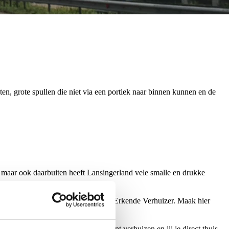
ten, grote spullen die niet via een portiek naar binnen kunnen en de
 maar ook daarbuiten heeft Lansingerland vele smalle en drukke
lg hierbij de inpakinstructie van de Erkende Verhuizer. Maak hier
orgen ervoor dat jij zorgeloos kunt verhuizen en jij je direct thuis