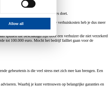
n handyman verhuizer die ook klusjes doet.
an regelen bij de gemeente. Sommige verhuiskosten heb je dus meer
Allow all
n spullen die beschadigd zijn door een verhuizer die niet verzekerd
e tot 100.000 euro. Mocht het bedrijf failliet gaan voor de
ende gebeurtenis is die veel stress met zich mee kan brengen. Een
e adviseren. Waarbij je kunt vertrouwen op belangrijke garanties en