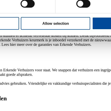
beeld verhuisdozen bij de verhuizer zelf huren of gebruik maken van ee
oor heb je een vergunning nodig die je samen met het verhuisbedrijf k
Allow selection
 kunnen er achteraf vervelende kosten bij komen. Denk bijvoorbeeld aa
 Erkende Verhuizers keurmerk is je inboedel verzekerd met de nieuwwaard
. Lees hier meer over de garanties van Erkende Verhuizers.
van Erkende Verhuizers voor staat. We snappen dat verhuizen een ingrijp
akt goede afspraken.
 advies gebruiken. Vriendelijke en vakkundige verhuisspecialisten die j
den