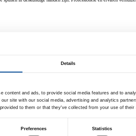
nneer je wilt verhuizen. Allemaal zaken die invloed hebben op de verhu
Details
e van jouw spullen. Aan de hand daarvan wordt bepaald welke en hoev
e content and ads, to provide social media features and to analy
 de verhuiskosten. Het aantal kilometers wordt vooraf besproken.
 our site with our social media, advertising and analytics partn
 provided to them or that they’ve collected from your use of their
 zijn en een lager tarief voor minder populaire verhuisdagen. Bekijk sa
Preferences
Statistics