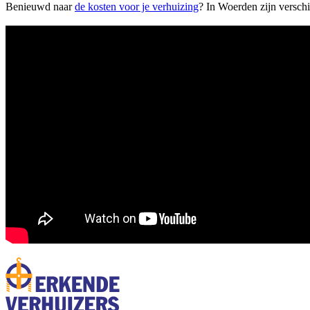
Benieuwd naar
de kosten voor je verhuizing
?
In Woerden zijn verschil