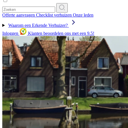
Offerte aanvragen
Checklist verhuizen
Onze leden
Waarom een Erkende Verhuizer?
Inloggen
Klanten beoordelen ons met een 9.5!