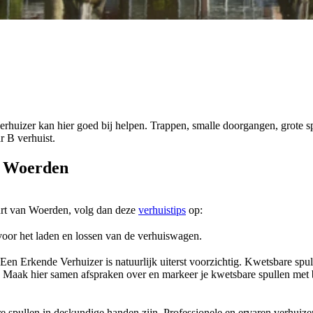
rhuizer kan hier goed bij helpen. Trappen, smalle doorgangen, grote s
r B verhuist.
ar Woerden
uurt van Woerden, volg dan deze
verhuistips
op:
voor het laden en lossen van de verhuiswagen.
n Erkende Verhuizer is natuurlijk uiterst voorzichtig. Kwetsbare spull
 Maak hier samen afspraken over en markeer je kwetsbare spullen met bi
spullen in deskundige handen zijn. Professionele en ervaren verhuizers z