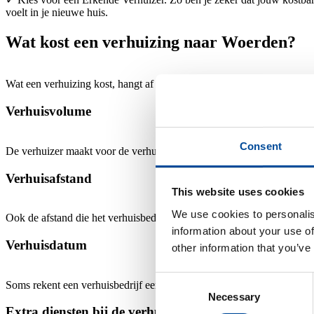
voelt in je nieuwe huis.
Wat kost een verhuizing naar Woerden?
Wat een verhuizing kost, hangt af van hoeveel spullen, hoe ver en wa
Verhuisvolume
Consent
De verhuizer maakt voor de verhuizing een berekening van het volum
Verhuisafstand
This website uses cookies
We use cookies to personalis
Ook de afstand die het verhuisbedrijf moet afleggen heeft invloed op
information about your use of
Verhuisdatum
other information that you’ve
Consent
Soms rekent een verhuisbedrijf een hoger tarief voor dagen die drukker
Necessary
Selection
Extra diensten bij de verhuizing