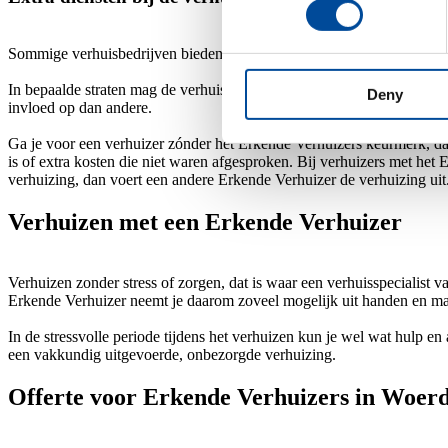
Sommige verhuisbedrijven bieden extra diensten aan. Je kunt bijvoor
In bepaalde straten mag de verhuiswagen niet zomaar parkeren. Hierv
Deny
invloed op dan andere.
Ga je voor een verhuizer zónder het Erkende Verhuizers keurmerk, dan
is of extra kosten die niet waren afgesproken. Bij verhuizers met het
verhuizing, dan voert een andere Erkende Verhuizer de verhuizing uit
Verhuizen met een Erkende Verhuizer
Verhuizen zonder stress of zorgen, dat is waar een verhuisspecialist 
Erkende Verhuizer neemt je daarom zoveel mogelijk uit handen en ma
In de stressvolle periode tijdens het verhuizen kun je wel wat hulp en
een vakkundig uitgevoerde, onbezorgde verhuizing.
Offerte voor Erkende Verhuizers in Woer