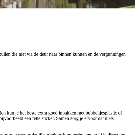
pullen die niet via de deur naar binnen kunnen en de vergunningen
en kun je het beste extra goed inpakken met bubbeltjesplastic of
jvoorbeeld een felle sticker. Samen zorg je ervoor dat niets
orgen ervoor dat jij zorgeloos kunt verhuizen en jij je direct thuis