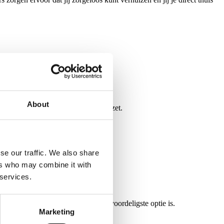
iskosten.
About
eel verhuiswagens er in worden gezet.
se our traffic. We also share
ers who may combine it with
 services.
men met het verhuisbedrijf wat de voordeligste optie is.
Marketing