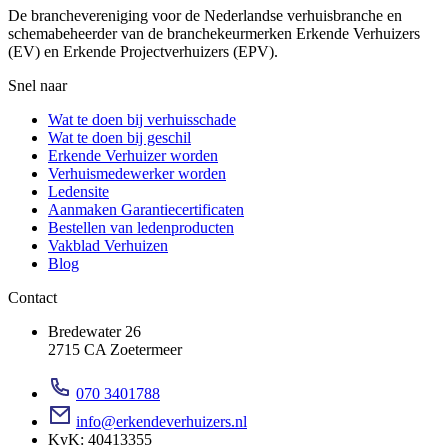
De branchevereniging voor de Nederlandse verhuisbranche en
schemabeheerder van de branchekeurmerken Erkende Verhuizers
(EV) en Erkende Projectverhuizers (EPV).
Snel naar
Wat te doen bij verhuisschade
Wat te doen bij geschil
Erkende Verhuizer worden
Verhuismedewerker worden
Ledensite
Aanmaken Garantiecertificaten
Bestellen van ledenproducten
Vakblad Verhuizen
Blog
Contact
Bredewater 26
2715 CA Zoetermeer
070 3401788
info@erkendeverhuizers.nl
KvK: 40413355