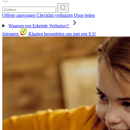
Offerte aanvragen
Checklist verhuizen
Onze leden
Waarom een Erkende Verhuizer?
Inloggen
Klanten beoordelen ons met een 9.5!