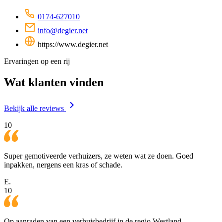
0174-627010
info@degier.net
https://www.degier.net
Ervaringen op een rij
Wat klanten vinden
Bekijk alle reviews
10
Super gemotiveerde verhuizers, ze weten wat ze doen. Goed
inpakken, nergens een kras of schade.
E.
10
Op aanraden van een verhuisbedrijf in de regio Westland