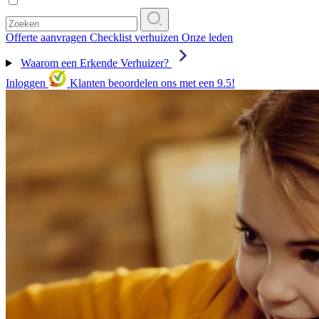
Offerte aanvragen
Checklist verhuizen
Onze leden
Waarom een Erkende Verhuizer?
Inloggen
Klanten beoordelen ons met een 9.5!