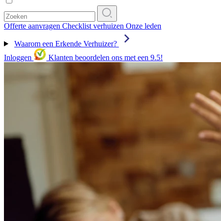
Offerte aanvragen
Checklist verhuizen
Onze leden
Waarom een Erkende Verhuizer?
Inloggen
Klanten beoordelen ons met een 9.5!