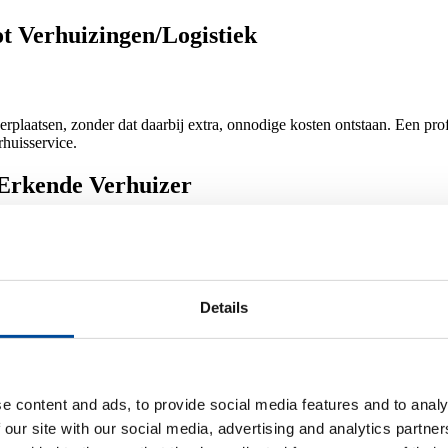
t Verhuizingen/Logistiek
verplaatsen, zonder dat daarbij extra, onnodige kosten ontstaan. Een pro
rhuisservice.
 Erkende Verhuizer
tie biedt je de voordelen van Erkende Verhuizers:
pullen.
Details
e- montage klusjes, tijdelijke opslag en handyman klusjes.
gen.
huizingen/Logistiek
e content and ads, to provide social media features and to analy
 our site with our social media, advertising and analytics partn