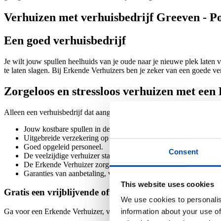
Verhuizen met verhuisbedrijf Greeven - Po
Een goed verhuisbedrijf
Je wilt jouw spullen heelhuids van je oude naar je nieuwe plek laten 
te laten slagen. Bij Erkende Verhuizers ben je zeker van een goede ve
Zorgeloos en stressloos verhuizen met een
Alleen een verhuisbedrijf dat aangesloten is bij onze brancheorganisa
Jouw kostbare spullen in deskundige handen.
Uitgebreide verzekering op basis van de nieuwwaarde van de s
Goed opgeleid personeel.
Consent
De veelzijdige verhuizer staat voor je klaar ook bij eventuele d
De Erkende Verhuizer zorgt dat je verhuist zonder stress of zor
Garanties van aanbetaling, verhuizing en nakoming.
This website uses cookies
Gratis een vrijblijvende offerte bij Greeven - Pot Ver
We use cookies to personalis
information about your use of
Ga voor een Erkende Verhuizer, vraag hier je offerte aan!