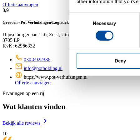
other information that you’ve
Offerte aanvragen
8,9
Consent
Greeven - Pot Verhuizingen/Logistiek
Necessary
Selection
Dijnselburgerlaan 1 -6, Zeist, Utrecht
3705 LP
KvK: 62966332
030-6922386
Deny
info@potholding.nl
https://www.pot-verhuizingen.nl
Offerte aanvragen
Ervaringen op een rij
Wat klanten vinden
Bekijk alle reviews
10