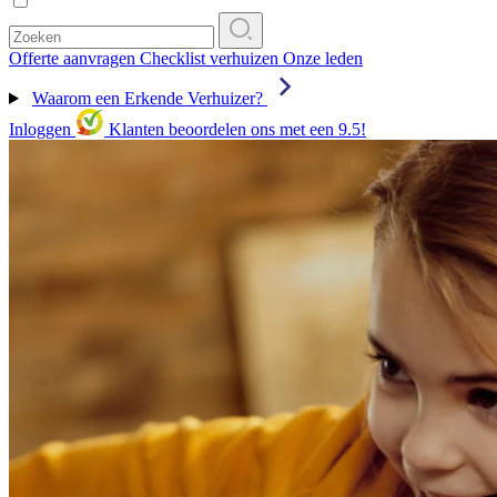
Offerte aanvragen
Checklist verhuizen
Onze leden
Waarom een Erkende Verhuizer?
Inloggen
Klanten beoordelen ons met een 9.5!