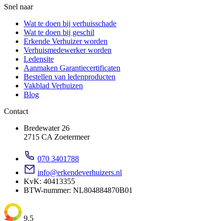
Snel naar
Wat te doen bij verhuisschade
Wat te doen bij geschil
Erkende Verhuizer worden
Verhuismedewerker worden
Ledensite
Aanmaken Garantiecertificaten
Bestellen van ledenproducten
Vakblad Verhuizen
Blog
Contact
Bredewater 26
2715 CA Zoetermeer
070 3401788
info@erkendeverhuizers.nl
KvK: 40413355
BTW-nummer: NL804884870B01
9.5