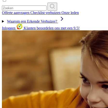
Offerte aanvragen
Checklist verhuizen
Onze leden
Waarom een Erkende Verhuizer?
Inloggen
Klanten beoordelen ons met een 9.5!