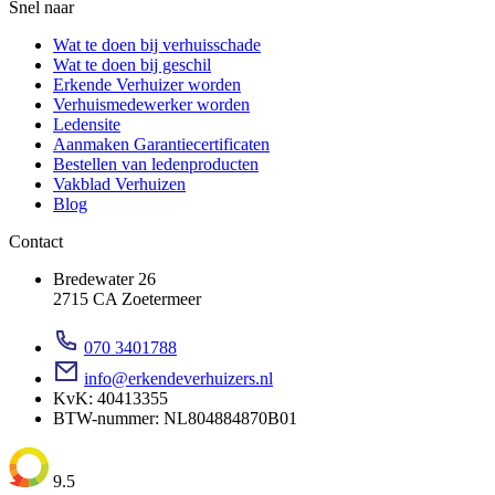
Snel naar
Wat te doen bij verhuisschade
Wat te doen bij geschil
Erkende Verhuizer worden
Verhuismedewerker worden
Ledensite
Aanmaken Garantiecertificaten
Bestellen van ledenproducten
Vakblad Verhuizen
Blog
Contact
Bredewater 26
2715 CA Zoetermeer
070 3401788
info@erkendeverhuizers.nl
KvK: 40413355
BTW-nummer: NL804884870B01
9.5