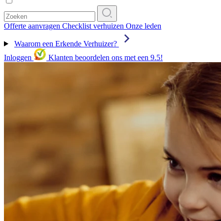
Offerte aanvragen
Checklist verhuizen
Onze leden
Waarom een Erkende Verhuizer?
Inloggen
Klanten beoordelen ons met een 9.5!