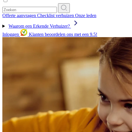
Offerte aanvragen
Checklist verhuizen
Onze leden
Waarom een Erkende Verhuizer?
Inloggen
Klanten beoordelen ons met een 9.5!