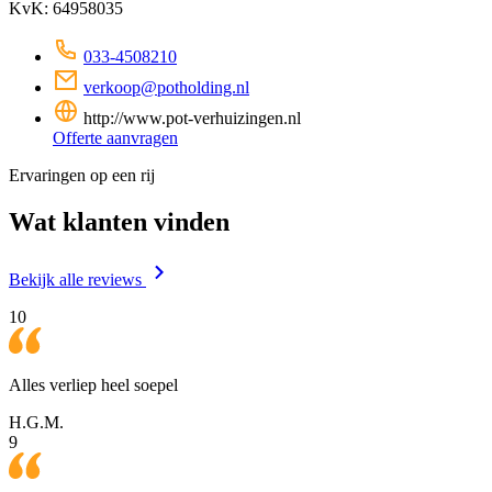
KvK: 64958035
033-4508210
verkoop@potholding.nl
http://www.pot-verhuizingen.nl
Offerte aanvragen
Ervaringen op een rij
Wat klanten vinden
Bekijk alle reviews
10
Alles verliep heel soepel
H.G.M.
9