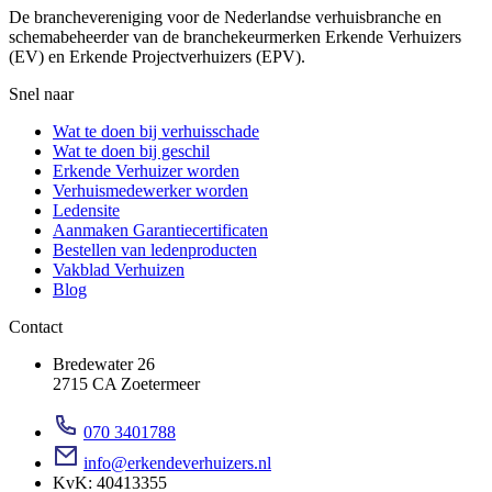
De branchevereniging voor de Nederlandse verhuisbranche en
schemabeheerder van de branchekeurmerken Erkende Verhuizers
(EV) en Erkende Projectverhuizers (EPV).
Snel naar
Wat te doen bij verhuisschade
Wat te doen bij geschil
Erkende Verhuizer worden
Verhuismedewerker worden
Ledensite
Aanmaken Garantiecertificaten
Bestellen van ledenproducten
Vakblad Verhuizen
Blog
Contact
Bredewater 26
2715 CA Zoetermeer
070 3401788
info@erkendeverhuizers.nl
KvK: 40413355