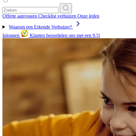
Offerte aanvragen
Checklist verhuizen
Onze leden
Waarom een Erkende Verhuizer?
Inloggen
Klanten beoordelen ons met een 9.5!