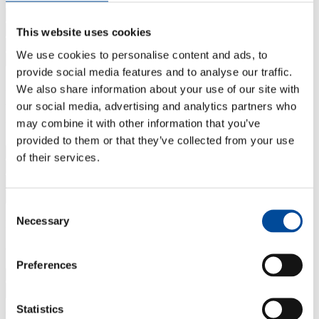
This website uses cookies
We use cookies to personalise content and ads, to
provide social media features and to analyse our traffic.
Soort woning
*
Lift
*
We also share information about your use of our site with
Aantal kamers
*
our social media, advertising and analytics partners who
may combine it with other information that you’ve
Nieuw adres
provided to them or that they’ve collected from your use
of their services.
Consent
Soort woning
*
Necessary
Selection
Lift
*
Gewenste verhuisdatum/-periode
Preferences
Specifieke datum
Periode
Statistics
Weet je de exacte datum van je verhuizing nog niet? Vul dan de