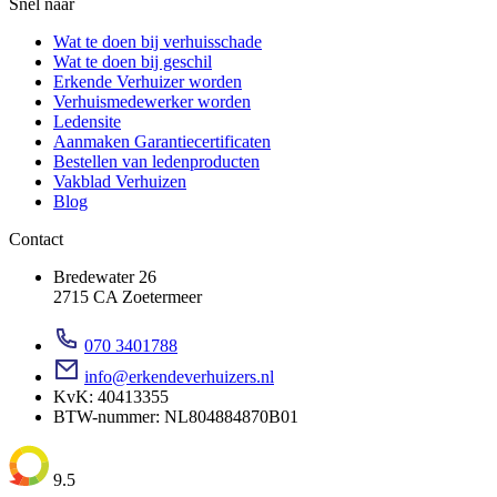
Snel naar
Wat te doen bij verhuisschade
Wat te doen bij geschil
Erkende Verhuizer worden
Verhuismedewerker worden
Ledensite
Aanmaken Garantiecertificaten
Bestellen van ledenproducten
Vakblad Verhuizen
Blog
Contact
Bredewater 26
2715 CA Zoetermeer
070 3401788
info@erkendeverhuizers.nl
KvK: 40413355
BTW-nummer: NL804884870B01
9.5