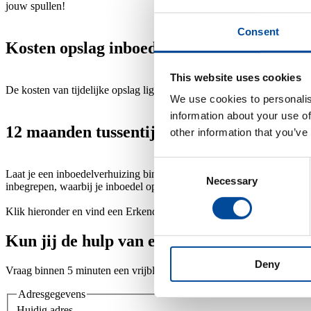
jouw spullen!
Consent
Kosten opslag inboedel tijdens verhuizing
This website uses cookies
De kosten van tijdelijke opslag liggen helemaal aan wat je wilt opslaan
We use cookies to personalis
information about your use of
12 maanden tussentijdse opslagverzekerin
other information that you’ve
Consent
Laat je een inboedelverhuizing binnen Nederland uitvoeren door een 
Necessary
Selection
inbegrepen, waarbij je inboedel op basis van nieuwwaarde is verzeker
Klik hieronder en vind een Erkende Verhuizer in jouw buurt.
Kun jij de hulp van een Erkende Verhuize
Deny
Vraag binnen 5 minuten een vrijblijvende offerte op bij meerdere verh
Adresgegevens
Huidig adres