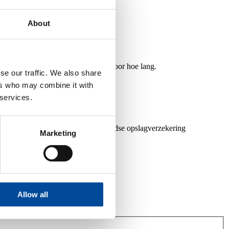
About
of via self-storage. En jij bepaalt voor hoe lang.
se our traffic. We also share
ers who may combine it with
 services.
rs NL standaard 12 maanden tussentijdse opslagverzekering
Marketing
Allow all