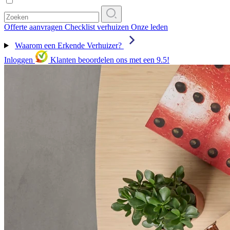
Offerte aanvragen
Checklist verhuizen
Onze leden
Waarom een Erkende Verhuizer?
Inloggen
Klanten beoordelen ons met een 9.5!