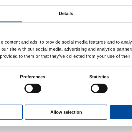
Details
. Enkele spullen of jouw hele inboedel. In een container, een opslagkist 
e content and ads, to provide social media features and to analy
 our site with our social media, advertising and analytics partn
g inbegrepen
 provided to them or that they’ve collected from your use of their
Erkende Verhuizer dan is bij het Garantiecertificaat Erkende Verhuize
Preferences
Statistics
d tot max. 100.000 euro. Wel zo veilig, makkelijk en voordelig.
r gebruiken?
Allow selection
uisbedrijven (maximaal 3) bij jou in de buurt!