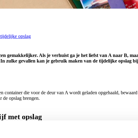
tijdelijke opslag
en gemakkelijker. Als je verhuist ga je het liefst van A naar B, maa
n zulke gevallen kan je gebruik maken van de tijdelijke opslag b
een container die voor de deur van A wordt geladen opgehaald, bewaar
ar de opslag brengen.
jf met opslag
rouwd. Veilig je spullen opslaan terwijl de verhuizing plaatsvindt of te