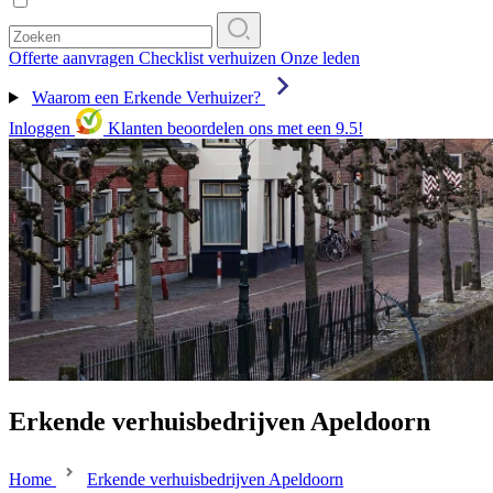
Offerte aanvragen
Checklist verhuizen
Onze leden
Waarom een Erkende Verhuizer?
Inloggen
Klanten beoordelen ons met een 9.5!
Erkende verhuisbedrijven Apeldoorn
Home
Erkende verhuisbedrijven Apeldoorn