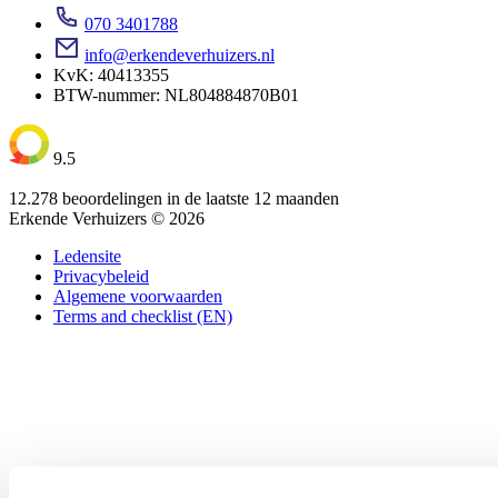
070 3401788
info@erkendeverhuizers.nl
KvK: 40413355
BTW-nummer: NL804884870B01
9.5
12.278 beoordelingen in de laatste 12 maanden
Erkende Verhuizers © 2026
Ledensite
Privacybeleid
Algemene voorwaarden
Terms and checklist (EN)