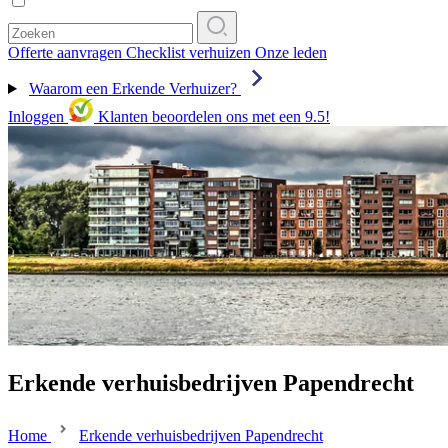
Offerte aanvragen
Checklist verhuizen
Onze leden
Waarom een Erkende Verhuizer?
Inloggen
Klanten beoordelen ons met een 9.5!
Erkende verhuisbedrijven Papendrecht
Home
Erkende verhuisbedrijven Papendrecht