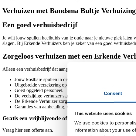
Verhuizen met Bandsma Bultje Verhuizin
Een goed verhuisbedrijf
Je wilt jouw spullen heelhuids van je oude naar je nieuwe plek laten v
slagen. Bij Erkende Verhuizers ben je zeker van een goed verhuisbedri
Zorgeloos verhuizen met een Erkende Ver
Alleen een verhuisbedrijf dat aangesloten is bij de brancheorganisati
Jouw kostbare spullen in deskundige handen.
Uitgebreide verzekering op basis van de nieuwwaarde van jouw
Goed opgeleid personeel.
Consent
De veelzijdige verhuizer staat voor je klaar ook voor bijvoorbe
De Erkende Verhuizer zorgt dat je verhuist zonder stress of zor
Garanties van aanbetaling, verhuizing en nakoming.
This website uses cookies
Gratis een vrijblijvende offerte van verhuisbedrijf B
We use cookies to personalis
information about your use of
Vraag hier een offerte aan.