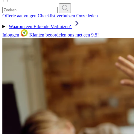
Offerte aanvragen
Checklist verhuizen
Onze leden
Waarom een Erkende Verhuizer?
Inloggen
Klanten beoordelen ons met een 9.5!