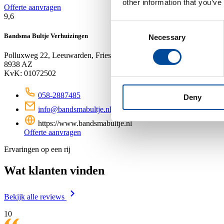
other information that you’ve
Offerte aanvragen
9,6
Consent
Bandsma Bultje Verhuizingen
Necessary
Selection
Polluxweg 22, Leeuwarden, Friesland
8938 AZ
KvK: 01072502
058-2887485
Deny
info@bandsmabultje.nl
https://www.bandsmabultje.nl
Offerte aanvragen
Ervaringen op een rij
Wat klanten vinden
Bekijk alle reviews
10