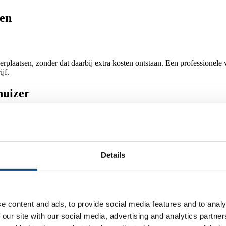
gen
erplaatsen, zonder dat daarbij extra kosten ontstaan. Een professionele 
jf.
huizer
e biedt je de voordelen van een Erkende Verhuizer:
 spullen.
Details
eld eventuele de- montage klusjes, tijdelijke opslag en handyman klusjes
gen.
andsma Bultje Verhuizingen
e content and ads, to provide social media features and to analy
 our site with our social media, advertising and analytics partn