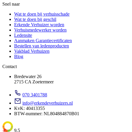
Snel naar
Wat te doen bij verhuisschade
Wat te doen bij geschil
Erkende Verhuizer worden
Verhuismedewerker worden
Ledensite
Aanmaken Garantiecertificaten
Bestellen van ledenproducten
Vakblad Verhuizen
Blog
Contact
Bredewater 26
2715 CA Zoetermeer
070 3401788
info@erkendeverhuizers.nl
KvK: 40413355
BTW-nummer: NL804884870B01
9.5