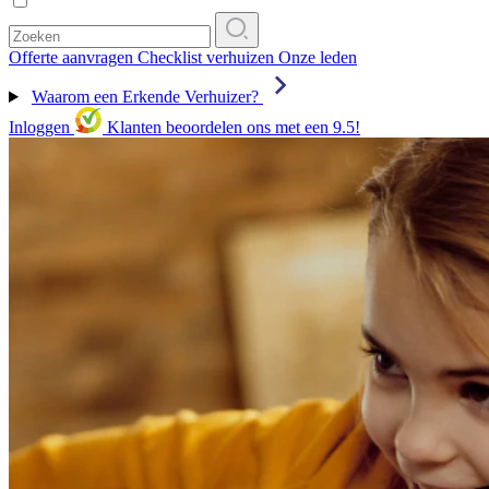
Offerte aanvragen
Checklist verhuizen
Onze leden
Waarom een Erkende Verhuizer?
Inloggen
Klanten beoordelen ons met een 9.5!