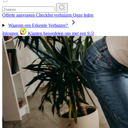
Offerte aanvragen
Checklist verhuizen
Onze leden
Waarom een Erkende Verhuizer?
Inloggen
Klanten beoordelen ons met een 9.5!