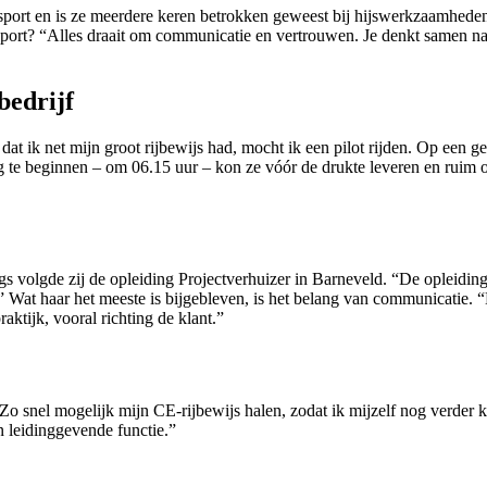
ransport en is ze meerdere keren betrokken geweest bij hijswerkzaamhed
nsport? “Alles draait om communicatie en vertrouwen. Je denkt samen na
bedrijf
at ik net mijn groot rijbewijs had, mocht ik een pilot rijden. Op een
te beginnen – om 06.15 uur – kon ze vóór de drukte leveren en ruim op 
s volgde zij de opleiding Projectverhuizer in Barneveld. “De opleiding
.” Wat haar het meeste is bijgebleven, is het belang van communicatie. “H
aktijk, vooral richting de klant.”
 “Zo snel mogelijk mijn CE-rijbewijs halen, zodat ik mijzelf nog verder 
n leidinggevende functie.”