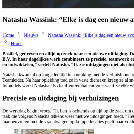
Natasha Wassink: “Elke is dag een nieuw 
Home
Nieuws
Natasha Wassink: “Elke is dag een nieuw av
Home
Positief, gedreven en altijd op zoek naar een nieuwe uitdaging.
B.V. In haar dagelijkse werk combineert ze precisie, teamwork en 
en ontwikkelen,” vertelt Natasha. “Ik zie uitdagingen niet als ob
Natasha kwam al op jonge leeftijd in aanraking met de verhuisbranche.
Teamleider. Na haar opleiding trad ze in vaste dienst en kreeg ze al 
Inmiddels werkt Natasha als chauffeur/emballeur en ervaart ze elke wer
Precisie en uitdaging bij verhuizingen
De werkdag begint vroeg. “Ik ben ’s ochtends op tijd op de zaak om d
taak die volgens Natasha telkens weer nieuwe uitdagingen biedt. “Het vo
manoeuvreren met de vrachtwagen op krappe locaties geeft haar voldo