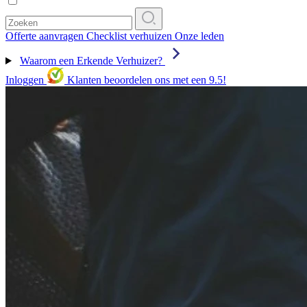
Offerte aanvragen
Checklist verhuizen
Onze leden
Waarom een Erkende Verhuizer?
Inloggen
Klanten beoordelen ons met een 9.5!