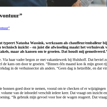
avontuur”
ontuur”
 Dat typeert Natasha Wassink, werkzaam als chauffeur/emballeur bi
technisch inzicht – en juist die afwisseling maakt het verhuisvak v
stakels, maar als kansen om te groeien. Dat houdt mij gemotiveerd.
 Via haar vader begon ze met vakantiewerk bij Hulshoff. Dat beviel zo g
snel de kans om door te groeien. “Binnen één maand kon ik mijn groot r
kdag in de verhuissector als anders. “Geen dag is hetzelfde, en dat vind
e bonnen goed door te nemen, vooral om te checken of er wijzigingen i
lume van de inboedel verschilt iedere keer. Dat vraagt om inzicht en cre
ening. “Ik gebruik mijn gevoel voor hoe de wagen reageert. Dat vraagt 