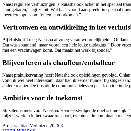
Naast reguliere verhuizingen is Natasha ook actief in het speciaal t
handgebaren,” legt ze uit. Wat haar vooral aanspreekt in speciaal tra
meerdere opties om fouten te voorkomen.”
Vertrouwen en ontwikkeling in het verhuis
Bij Hulshoff kreeg Natasha al vroeg verantwoordelijkheid. “Ondanks d
Dat was spannend, maar vooral een hele leuke uitdaging.” Door vroeg 
met een vrachtwagen komt. Dat maakt het werk bijzonder.”
Blijven leren als chauffeur/emballeur
Naast praktijkervaring heeft Natasha ook opleidingen gevolgd. Onlang
vond ik wel heel interessant, daar had ik eerder minder bij stilgestaan
andere manier. De tips uit de communicatielessen pas ik nu toe in de pr
Ambities voor de toekomst
Stilzitten is niets voor Natasha. Haar eerstvolgende doel is duidelijk:
mijzelf werken in het zwaar transport, eventueel in combinatie met ee
Bron: vakblad Verhuizen 2026-3
MEER NIEUWS