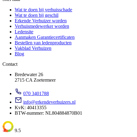
Wat te doen bij verhuisschade
Wat te doen bij geschil
Erkende Verhuizer worden
Verhuismedewerker worden
Ledensite
Aanmaken Garantiecertificaten
Bestellen van ledenproducten
Vakblad Verhuizen
Blog
Contact
Bredewater 26
2715 CA Zoetermeer
070 3401788
info@erkendeverhuizers.nl
KvK: 40413355
BTW-nummer: NL804884870B01
9.5