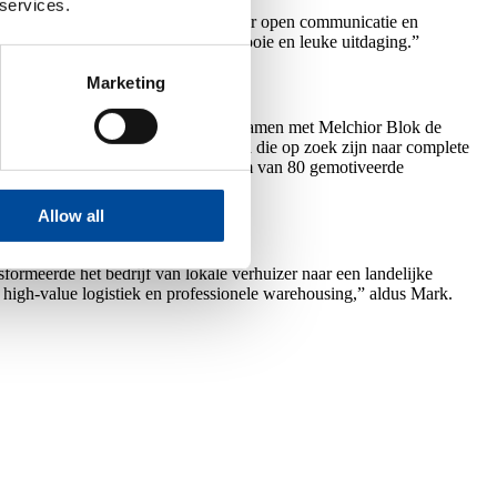
 services.
eze obstakels altijd overwonnen door open communicatie en
n innovatiever te maken. Een hele mooie en leuke uitdaging.”
Marketing
cilitair beheer,” aldus Mark Pot, die samen met Melchior Blok de
 ons bedrijf dé partner voor klanten die op zoek zijn naar complete
ordt gewaarborgd door ons hechte team van 80 gemotiveerde
Allow all
formeerde het bedrijf van lokale verhuizer naar een landelijke
n high-value logistiek en professionele warehousing,” aldus Mark.