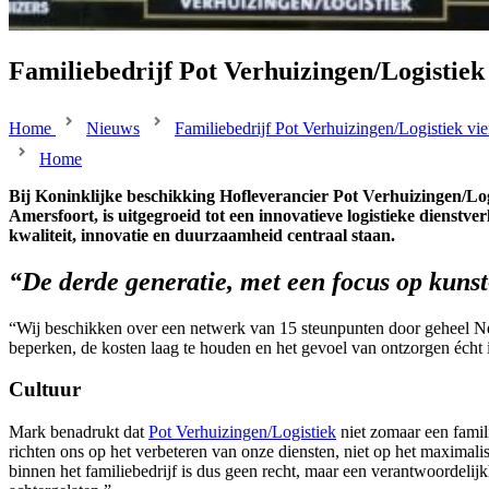
Familiebedrijf Pot Verhuizingen/Logistiek 
Home
Nieuws
Familiebedrijf Pot Verhuizingen/Logistiek vier
Home
Bij Koninklijke beschikking Hofleverancier Pot Verhuizingen/Logis
Amersfoort, is uitgegroeid tot een innovatieve logistieke dienst
kwaliteit, innovatie en duurzaamheid centraal staan.
“De derde generatie, met een focus op kunst
“Wij beschikken over een netwerk van 15 steunpunten door geheel Ned
beperken, de kosten laag te houden en het gevoel van ontzorgen écht i
Cultuur
Mark benadrukt dat
Pot Verhuizingen/Logistiek
niet zomaar een famili
richten ons op het verbeteren van onze diensten, niet op het maximali
binnen het familiebedrijf is dus geen recht, maar een verantwoordelijkh