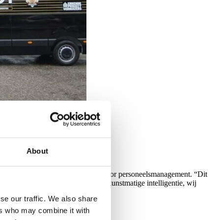
About
ten en heeft een innovatieve aanpak voor personeelsmanagement. “Dit
ierloos werken tot het gebruik van kunstmatige intelligentie, wij
se our traffic. We also share
ers who may combine it with