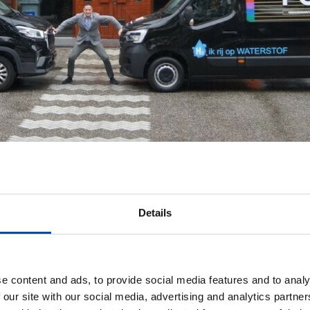
Details
 in een volledig zero-emissie wagenpark, is actief bij waterstofprojec
ellen. Innovatie is bij ons een constante factor. Van CO2-reductie en pap
Mark.
e content and ads, to provide social media features and to analy
 our site with our social media, advertising and analytics partn